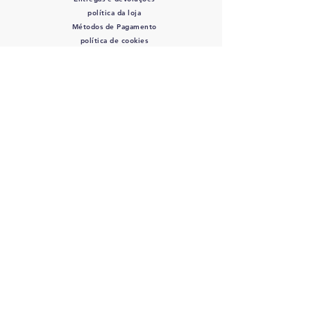
política da loja
Métodos de Pagamento
política de cookies
SIGA-NOS
Mordidas de Rocco
- CPF/CNPJ:
12.345.678
/0000-01 - Av. Bernardino de
Campos, 98 São Paulo, SP
12345-678
-
info@meusite.com
Telefone:
(11) 3456-7890
Orçamento entrega 2 - 5 dias úteis
©2035 por Rocco's Bites.
Orgulhosamente criado com
wix.com