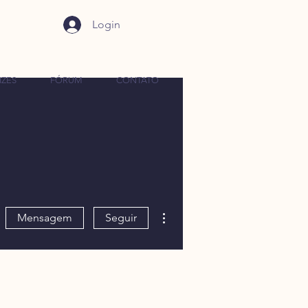
Login
IZES
FÓRUM
CONTATO
Mais ações
Mensagem
Seguir