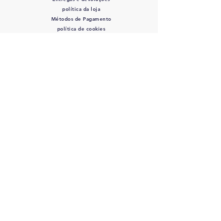
política da loja
Métodos de Pagamento
política de cookies
SIGA-NOS
Mordidas de Rocco
- CPF/CNPJ:
12.345.678
/0000-01 - Av. Bernardino de
Campos, 98 São Paulo, SP
12345-678
-
info@meusite.com
Telefone:
(11) 3456-7890
Orçamento entrega 2 - 5 dias úteis
©2035 por Rocco's Bites.
Orgulhosamente criado com
wix.com