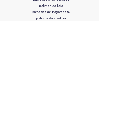
política da loja
Métodos de Pagamento
política de cookies
SIGA-NOS
Mordidas de Rocco
- CPF/CNPJ:
12.345.678
/0000-01 - Av. Bernardino de
Campos, 98 São Paulo, SP
12345-678
-
info@meusite.com
Telefone:
(11) 3456-7890
Orçamento entrega 2 - 5 dias úteis
©2035 por Rocco's Bites.
Orgulhosamente criado com
wix.com