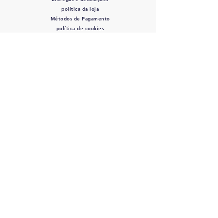
política da loja
Métodos de Pagamento
política de cookies
SIGA-NOS
Mordidas de Rocco
- CPF/CNPJ:
12.345.678
/0000-01 - Av. Bernardino de
Campos, 98 São Paulo, SP
12345-678
-
info@meusite.com
Telefone:
(11) 3456-7890
Orçamento entrega 2 - 5 dias úteis
©2035 por Rocco's Bites.
Orgulhosamente criado com
wix.com