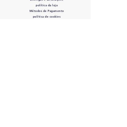
política da loja
Métodos de Pagamento
política de cookies
SIGA-NOS
Mordidas de Rocco
- CPF/CNPJ:
12.345.678
/0000-01 - Av. Bernardino de
Campos, 98 São Paulo, SP
12345-678
-
info@meusite.com
Telefone:
(11) 3456-7890
Orçamento entrega 2 - 5 dias úteis
©2035 por Rocco's Bites.
Orgulhosamente criado com
wix.com