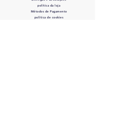
política da loja
Métodos de Pagamento
política de cookies
SIGA-NOS
Mordidas de Rocco
- CPF/CNPJ:
12.345.678
/0000-01 - Av. Bernardino de
Campos, 98 São Paulo, SP
12345-678
-
info@meusite.com
Telefone:
(11) 3456-7890
Orçamento entrega 2 - 5 dias úteis
©2035 por Rocco's Bites.
Orgulhosamente criado com
wix.com