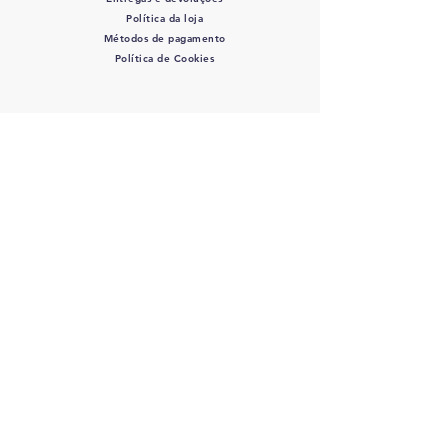
Política da loja
Métodos de pagamento
Política de Cookies
SIGA-NOS
COLOVET, AC -
Colegio
Latinoamericano de Odontologia
veterinaria A.C.
RFC: COL 220427 DE3 - J
osefa Ortiz
de Dominuez #446 Col. La Perla - C.P.:
44360