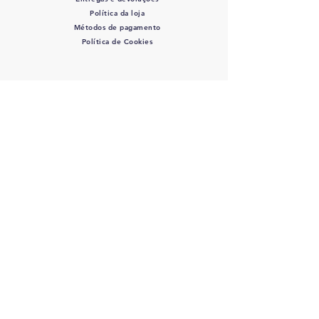
Política da loja
Métodos de pagamento
Política de Cookies
SIGA-NOS
COLOVET, AC -
Colegio
Latinoamericano de Odontologia
veterinaria A.C.
RFC: COL 220427 DE3 - J
osefa Ortiz
de Dominuez #446 Col. La Perla - C.P.:
44360