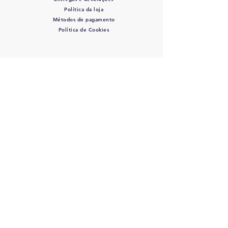
Política da loja
Métodos de pagamento
Política de Cookies
SIGA-NOS
COLOVET, AC -
Colegio
Latinoamericano de Odontologia
veterinaria A.C.
RFC: COL 220427 DE3 - J
osefa Ortiz
de Dominuez #446 Col. La Perla - C.P.:
44360