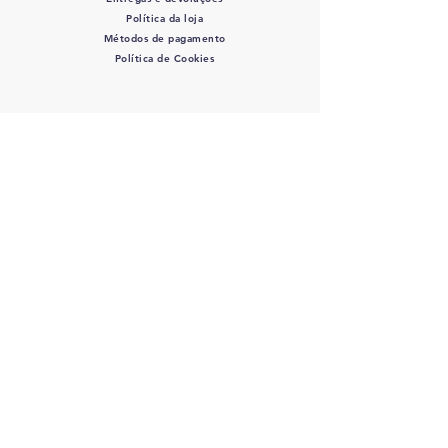
Política da loja
Métodos de pagamento
Política de Cookies
SIGA-NOS
COLOVET, AC -
Colegio
Latinoamericano de Odontologia
veterinaria A.C.
RFC: COL 220427 DE3 - J
osefa Ortiz
de Dominuez #446 Col. La Perla - C.P.:
44360