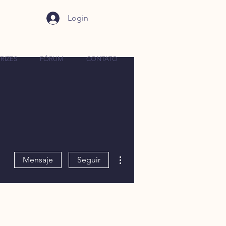
Login
RIZES
FÓRUM
CONTATO
Más acciones
Mensaje
Seguir