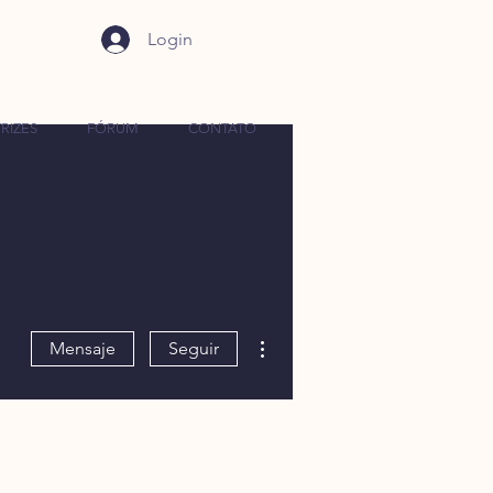
Login
RIZES
FÓRUM
CONTATO
Más acciones
Mensaje
Seguir