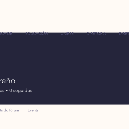
RCA DE
EDUCACIÓN
UNIRSE
DIRETORIA
DIRET
rreño
es
0
seguidos
ts do fórum
Events