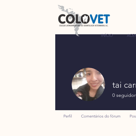
INÍCIO
ACE
tai ca
0
seguidor
Perfil
Comentários do fórum
Pos