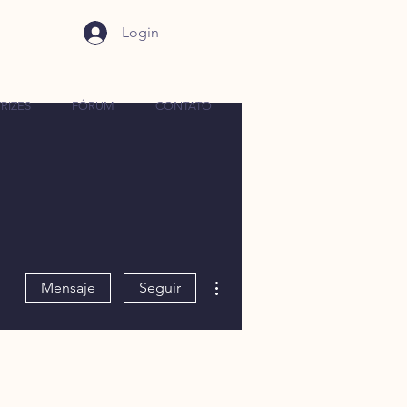
Login
RIZES
FÓRUM
CONTATO
Más acciones
Mensaje
Seguir