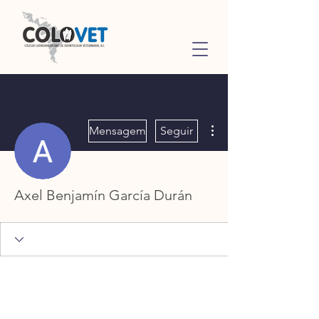
Mais ações
Mensagem
Seguir
Axel Benjamín García Durán