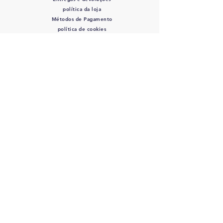
política da loja
Métodos de Pagamento
política de cookies
SIGA-NOS
Mordidas de Rocco
- CPF/CNPJ:
12.345.678
/0000-01 - Av. Bernardino de
Campos, 98 São Paulo, SP
12345-678
-
info@meusite.com
Telefone:
(11) 3456-7890
Orçamento entrega 2 - 5 dias úteis
©2035 por Rocco's Bites.
Orgulhosamente criado com
wix.com