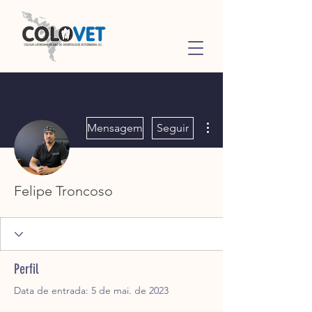
Mais ações
Mensagem
Seguir
Felipe Troncoso
Perfil
Data de entrada: 5 de mai. de 2023