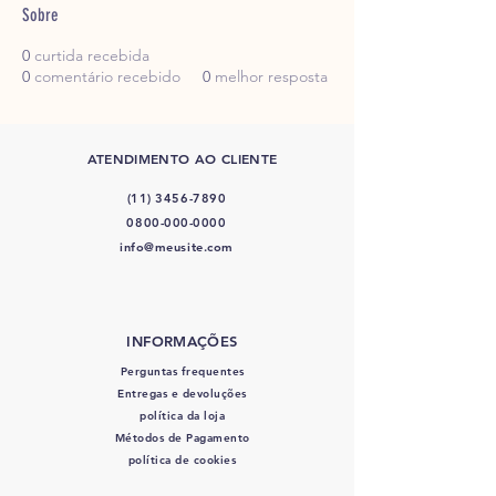
Sobre
0
curtida recebida
0
comentário recebido
0
melhor resposta
ATENDIMENTO AO CLIENTE
(11) 3456-7890
0800-000-0000
info@meusite.com
INFORMAÇÕES
Perguntas frequentes
Entregas e devoluções
política da loja
Métodos de Pagamento
política de cookies