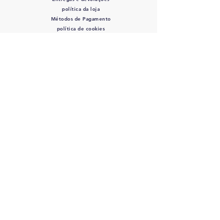
política da loja
Métodos de Pagamento
política de cookies
SIGA-NOS
Mordidas de Rocco
- CPF/CNPJ:
12.345.678
/0000-01 - Av. Bernardino de
Campos, 98 São Paulo, SP
12345-678
-
info@meusite.com
Telefone:
(11) 3456-7890
Orçamento entrega 2 - 5 dias úteis
©2035 por Rocco's Bites.
Orgulhosamente criado com
wix.com