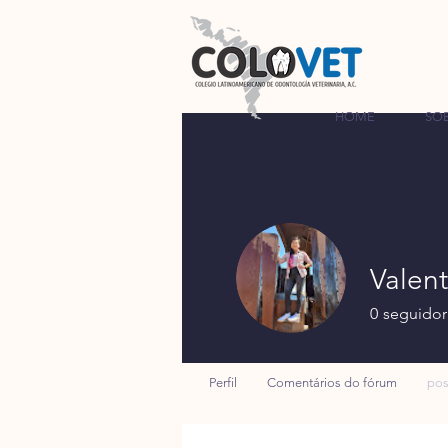
HOME
SO
Valent
0
seguidor
Perfil
Comentários do fórum
pos