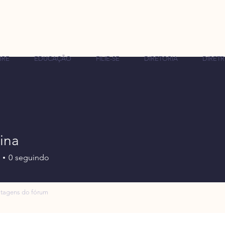
BRE
EDUCAÇÃO
FILIE-SE
DIRETORIA
DIRETR
ina
0
seguindo
tagens do fórum