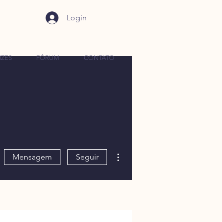
Login
IZES
FÓRUM
CONTATO
Mais ações
Mensagem
Seguir