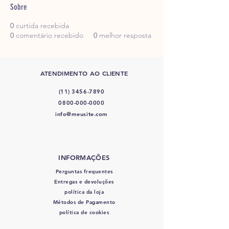
Sobre
0
curtida recebida
0
comentário recebido
0
melhor resposta
ATENDIMENTO AO CLIENTE
(11) 3456-7890
0800-000-0000
info@meusite.com
INFORMAÇÕES
Perguntas frequentes
Entregas e devoluções
política da loja
Métodos de Pagamento
política de cookies