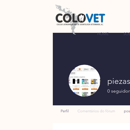
HOME
SO
pieza
0
seguidor
Perfil
Comentários do fórum
pos