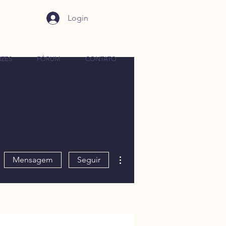
Login
IZES
FÓRUM
CONTATO
Mais ações
Mensagem
Seguir