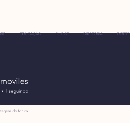
BRE
EDUCAÇÃO
FILIE-SE
DIRETORIA
DIRETR
smoviles
1
seguindo
tagens do fórum