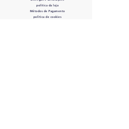
política da loja
Métodos de Pagamento
política de cookies
SIGA-NOS
Mordidas de Rocco
- CPF/CNPJ:
12.345.678
/0000-01 - Av. Bernardino de
Campos, 98 São Paulo, SP
12345-678
-
info@meusite.com
Telefone:
(11) 3456-7890
Orçamento entrega 2 - 5 dias úteis
©2035 por Rocco's Bites.
Orgulhosamente criado com
wix.com