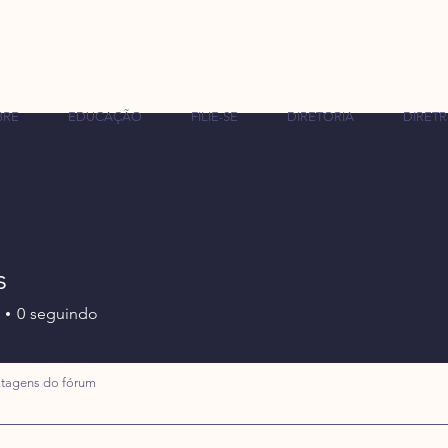
BRE
EDUCAÇÃO
FILIE-SE
DIRETORIA
DIRETR
s
0
seguindo
tagens do fórum