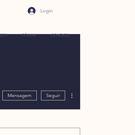
Login
IZES
FÓRUM
CONTATO
Mais ações
Mensagem
Seguir