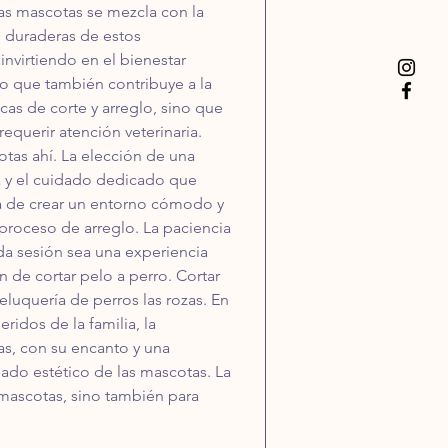
as mascotas se mezcla con la 
d duraderas de estos 
nvirtiendo en el bienestar 
no que también contribuye a la 
as de corte y arreglo, sino que 
querir atención veterinaria. 
otas ahí. La elección de una 
ia y el cuidado dedicado que 
a de crear un entorno cómodo y 
roceso de arreglo. La paciencia 
da sesión sea una experiencia 
 de cortar pelo a perro. Cortar 
luquería de perros las rozas. En 
idos de la familia, la 
s, con su encanto y una 
do estético de las mascotas. La 
mascotas, sino también para 