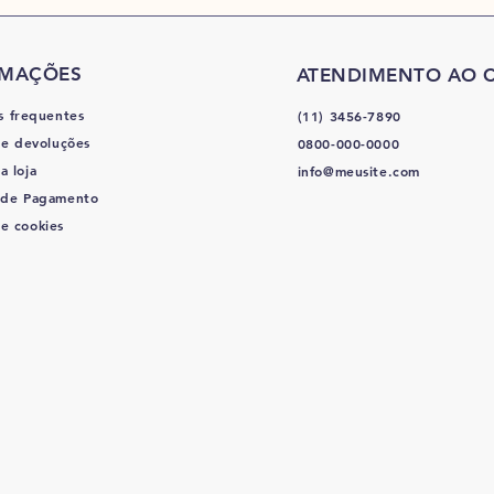
RMAÇÕES
ATENDIMENTO AO C
s frequentes
(11) 3456-7890
 e devoluções
0800-000-0000
a loja
info@meusite.com
 de Pagamento
de cookies