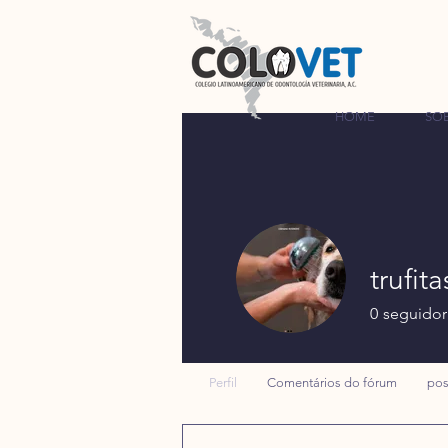
HOME
SO
trufita
0
seguidor
Perfil
Comentários do fórum
pos