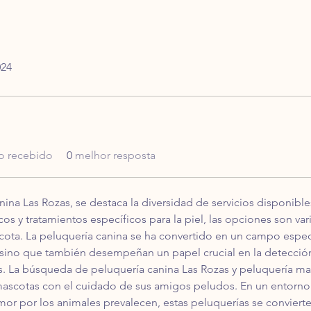
024
o recebido
0
melhor resposta
ina Las Rozas, se destaca la diversidad de servicios disponibl
os y tratamientos específicos para la piel, las opciones son vari
ta. La peluquería canina se ha convertido en un campo especia
 sino que también desempeñan un papel crucial en la detecci
 La búsqueda de peluquería canina Las Rozas y peluquería masc
scotas con el cuidado de sus amigos peludos. En un entorno
mor por los animales prevalecen, estas peluquerías se conviert