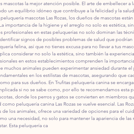
s mascotas la mejor atención posible. El arte de embellecer a l
do un equilibrio idóneo que contribuye a la felicidad y la salu
 peluquería mascotas Las Rozas, los dueños de mascotas están i
a importancia de la higiene y el arreglo no solo es estética, si
s profesionales en estas peluquerías no solo dominan las técnic
dentificar signos de posibles problemas de salud que podrían re
quería felina, así que no tienes excusa para no llevar a tus masc
plica considerar no solo la estética, sino también la experienc
fesionales en estos establecimientos comprenden la importanci
 que muchos animales pueden experimentar ansiedad durante el p
 fundamentales en los estilistas de mascotas, asegurando que ca
como para sus dueños. En Trufitas peluquería canina se encargan
mplicada si no se sabe como, por ello te recomendamos esta pe
otas, donde los perros y gatos se convierten en miembros quer
 como peluquería canina Las Rozas se vuelve esencial. Las Roza
de los animales, ofrece una variedad de opciones para el cuida
mo una necesidad, no solo para mantener la apariencia de las 
tar. Esta peluquería ca