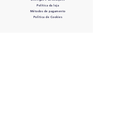
Política da loja
Métodos de pagamento
Política de Cookies
SIGA-NOS
COLOVET, AC -
Colegio
Latinoamericano de Odontologia
veterinaria A.C.
RFC: COL 220427 DE3 - J
osefa Ortiz
de Dominuez #446 Col. La Perla - C.P.:
44360