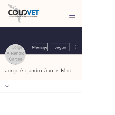
Más acciones
Mensaje
Seguir
Jorge Alejandro Garces Medina