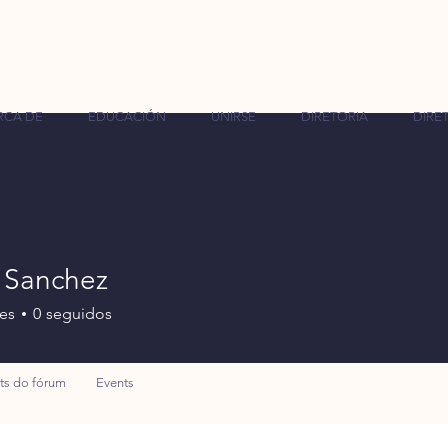
RCA DE
EDUCACIÓN
UNIRSE
DIRETORIA
DIRET
 Sanchez
es
0
seguidos
ts do fórum
Events