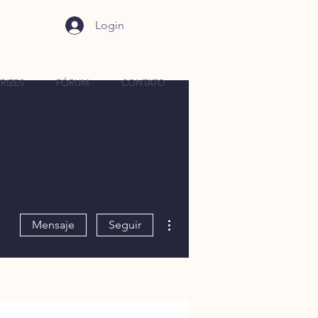
Login
RIZES
FÓRUM
CONTATO
Más acciones
Mensaje
Seguir