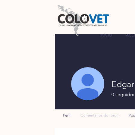
INÍCIO
ACE
Edgar
0
seguidor
Perfil
Comentários do fórum
Pos