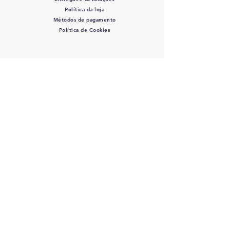
Política da loja
Métodos de pagamento
Política de Cookies
SIGA-NOS
COLOVET, AC -
Colegio
Latinoamericano de Odontologia
veterinaria A.C.
RFC: COL 220427 DE3 - J
osefa Ortiz
de Dominuez #446 Col. La Perla - C.P.:
44360