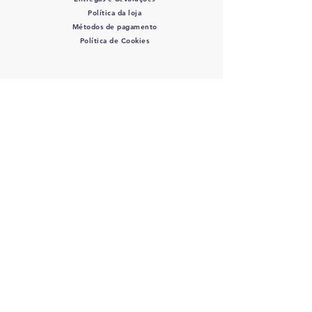
Política da loja
Métodos de pagamento
Política de Cookies
SIGA-NOS
COLOVET, AC -
Colegio
Latinoamericano de Odontologia
veterinaria A.C.
RFC: COL 220427 DE3 - J
osefa Ortiz
de Dominuez #446 Col. La Perla - C.P.:
44360