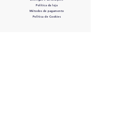
Política da loja
Métodos de pagamento
Política de Cookies
SIGA-NOS
COLOVET, AC -
Colegio
Latinoamericano de Odontologia
veterinaria A.C.
RFC: COL 220427 DE3 - J
osefa Ortiz
de Dominuez #446 Col. La Perla - C.P.:
44360