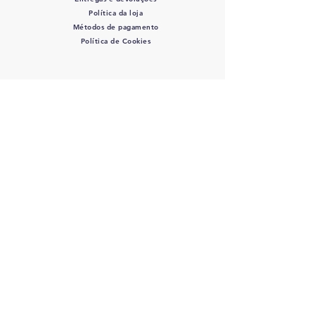
Política da loja
Métodos de pagamento
Política de Cookies
SIGA-NOS
COLOVET, AC -
Colegio
Latinoamericano de Odontologia
veterinaria A.C.
RFC: COL 220427 DE3 - J
osefa Ortiz
de Dominuez #446 Col. La Perla - C.P.:
44360