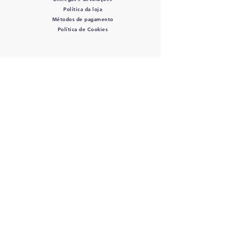
Política da loja
Métodos de pagamento
Política de Cookies
SIGA-NOS
COLOVET, AC -
Colegio
Latinoamericano de Odontologia
veterinaria A.C.
RFC: COL 220427 DE3 - J
osefa Ortiz
de Dominuez #446 Col. La Perla - C.P.:
44360