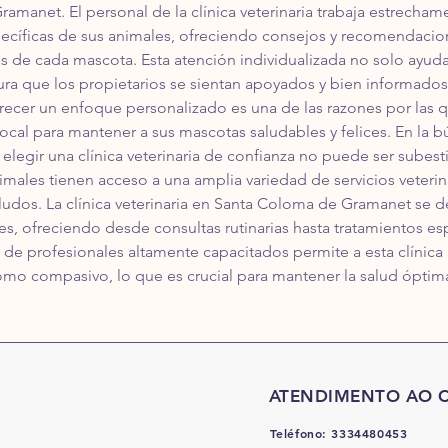
amanet. El personal de la clínica veterinaria trabaja estrecham
cíficas de sus animales, ofreciendo consejos y recomendacione
s de cada mascota. Esta atención individualizada no solo ayuda
ra que los propietarios se sientan apoyados y bien informados
frecer un enfoque personalizado es una de las razones por la
a local para mantener a sus mascotas saludables y felices. En l
 elegir una clínica veterinaria de confianza no puede ser sube
males tienen acceso a una amplia variedad de servicios veterina
udos. La clínica veterinaria en Santa Coloma de Gramanet se 
les, ofreciendo desde consultas rutinarias hasta tratamientos e
de profesionales altamente capacitados permite a esta clínica 
omo compasivo, lo que es crucial para mantener la salud óptima
ATENDIMENTO AO C
Teléfono: 3334480453