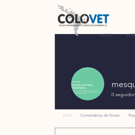
INÍCIO
ACE
mesq
0
seguidor
Perfil
Comentários do fórum
Pos