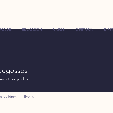
RCA DE
EDUCACIÓN
UNIRSE
DIRETORIA
DIRET
uegossos
es
0
seguidos
ts do fórum
Events