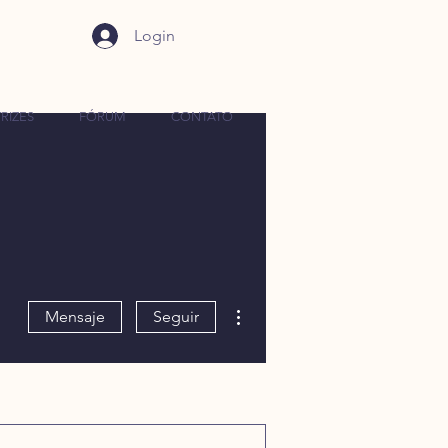
Login
RIZES
FÓRUM
CONTATO
Más acciones
Mensaje
Seguir