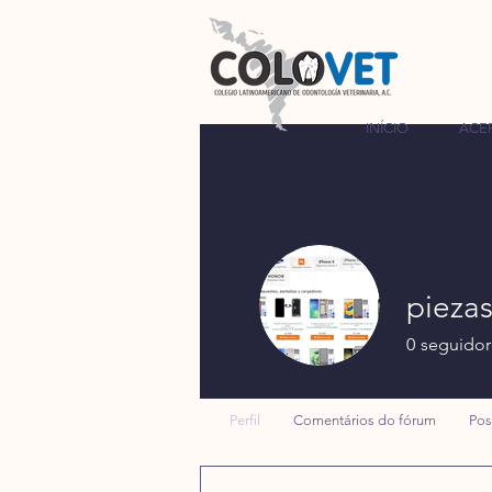
INÍCIO
ACE
pieza
0
seguidor
Perfil
Comentários do fórum
Pos