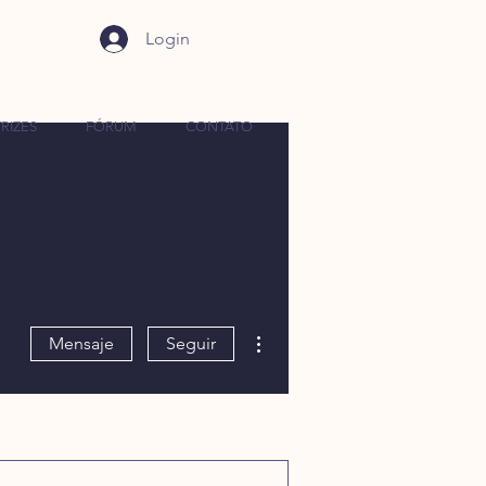
Login
RIZES
FÓRUM
CONTATO
Más acciones
Mensaje
Seguir