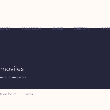
RCA DE
EDUCACIÓN
UNIRSE
DIRETORIA
DIRET
smoviles
es
1
seguido
ts do fórum
Events