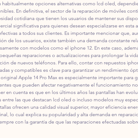
habitualmente opciones alternativas como lcd oled, dependie
nibles. En definitiva, el sector de la reparación de móviles co
sidad cotidiana que tienen los usuarios de mantener sus dispo
ial significativa para quienes desean especializarse en esta ac
 efectivas a todos sus clientes. Es importante mencionar que, 
ión de los usuarios, existe también una demanda constante rel
samente con modelos como el iphone 12. En este caso, además
equeñas reparaciones o actualizaciones para prolongar la vida ú
ción de nuevos teléfonos. Para ello, contar con repuestos iphone
uadas y compatibles es clave para garantizar un rendimiento ópt
 original Apple 14 Pro Max es especialmente importante para ga
currentes que pueden afectar negativamente el funcionamiento no
er en cuenta es que en los últimos años las pantallas han evo
s entre las que destacan lcd oled o incluso modelos muy espec
tallas ofrecen una calidad visual superior, mayor eficiencia en
 final, lo cual explica su popularidad y alta demanda en reparac
siempre con la garantía de que las reparaciones efectuadas sobr